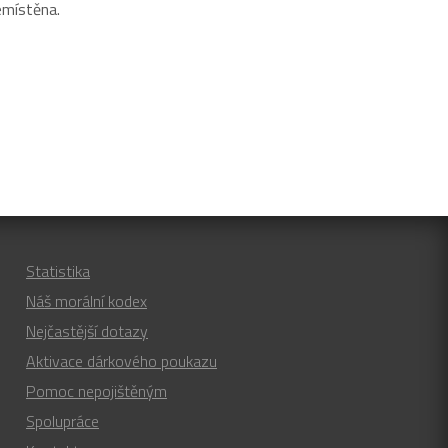
emístěna.
Statistika
Náš morální kodex
Nejčastější dotazy
Aktivace dárkového poukazu
Pomoc nepojištěným
Spolupráce