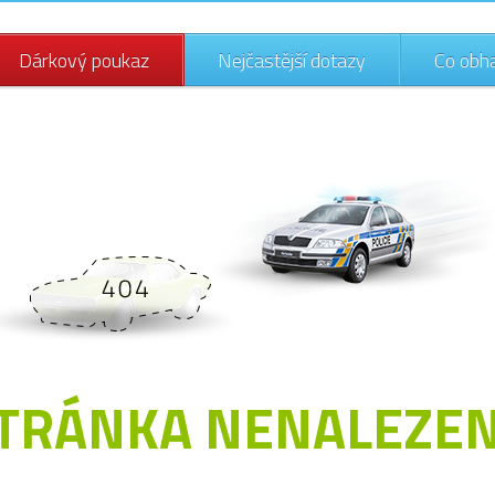
Dárkový poukaz
Nejčastější dotazy
Co obh
TRÁNKA NENALEZE