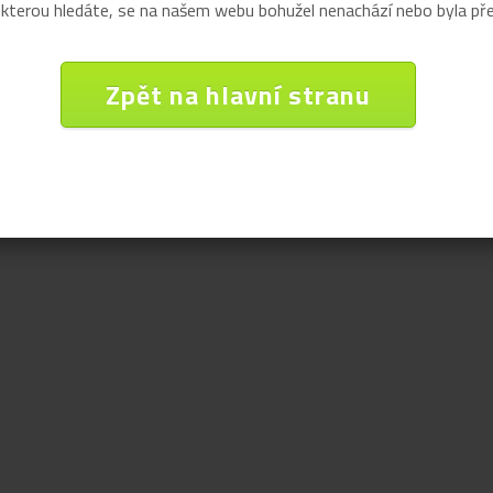
 kterou hledáte, se na našem webu bohužel nenachází nebo byla př
Zpět na hlavní stranu